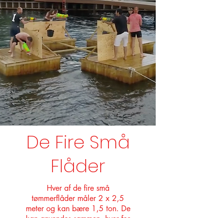
De Fire Små
Flåder
Hver af de fire små
tømmerflåder måler 2 x 2,5
meter og kan bære 1,5 ton. De