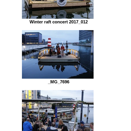
Winter raft concert 2017_012
_MG_7696