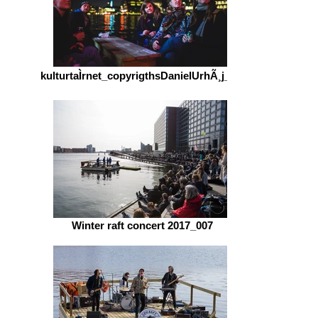
kulturtaÌrnet_copyrigthsDanielUrhÃ¸j_Re
Winter raft concert 2017_007