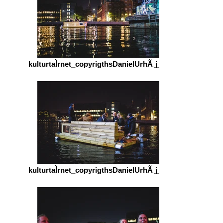
kulturtaÌrnet_copyrigthsDanielUrhÃ¸j_Re
kulturtaÌrnet_copyrigthsDanielUrhÃ¸j_Re