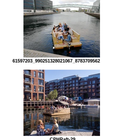
61597203_990251328021067_878370956204677
CPHRaft-29