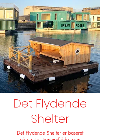
Det Flydende
Shelter
Det Flydende Shelter er baseret
på en stor tømmerflåde, som