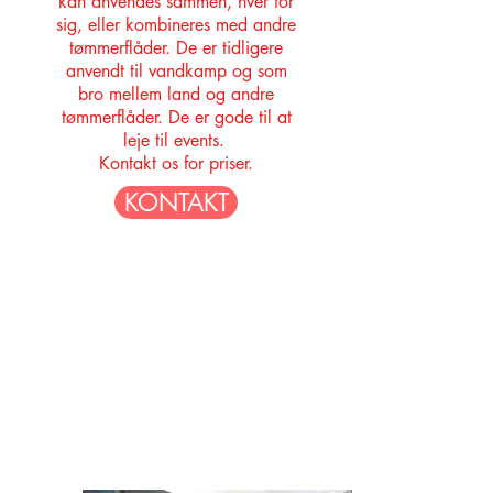
kan anvendes sammen, hver for
sig, eller kombineres med andre
tømmerflåder. De er tidligere
anvendt til vandkamp og som
bro mellem land og andre
tømmerflåder. De er gode til at
leje til events.
Kontakt os for priser.
KONTAKT
Københavns vandarealer indeholder et
fantastisk potentiale til sjove, smukke
og mindeværdige oplevelser og events.
Vi
- og vores kunder - ved at tømmerflåder
kan opfylde det potentiale. Se nedenfor
et udsnit af nogle af de oplevelser vi har
været med til at skabe, for at øge
trivslen og tilgængelighed til vandet i
København.