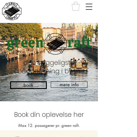
den hyggeligste
bådudlejning i byen
mere info
book
Book din oplevelse her
Max 12. passagerer pr. green raft.